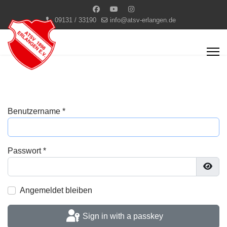
09131 / 33190
info@atsv-erlangen.de
Benutzername
*
Passwort
*
Show
Angemeldet bleiben
Sign in with a passkey