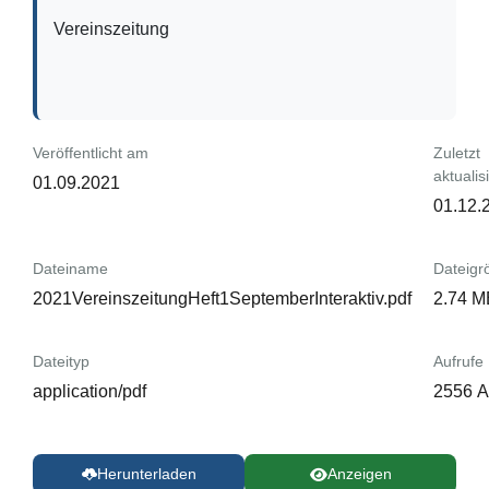
Vereinszeitung
Veröffentlicht am
Zuletzt
aktualisi
01.09.2021
01.12.
Dateiname
Dateigr
2021VereinszeitungHeft1SeptemberInteraktiv.pdf
2.74 M
Dateityp
Aufrufe
application/pdf
2556 A
Herunterladen
Anzeigen