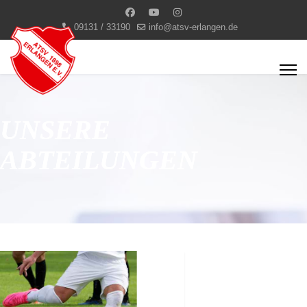
09131 / 33190
info@atsv-erlangen.de
UNSERE
ABTEILUNGEN