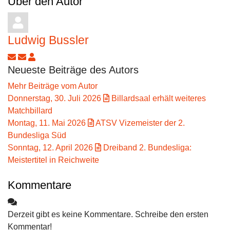
Über den Autor
Ludwig Bussler
Updates abonnieren
Abo von Updates dieses Autors beenden
Ludwig Bussler
Neueste Beiträge des Autors
Mehr Beiträge vom Autor
Donnerstag, 30. Juli 2026
Billardsaal erhält weiteres
Matchbillard
Montag, 11. Mai 2026
ATSV Vizemeister der 2.
Bundesliga Süd
Sonntag, 12. April 2026
Dreiband 2. Bundesliga:
Meistertitel in Reichweite
Kommentare
Derzeit gibt es keine Kommentare. Schreibe den ersten
Kommentar!