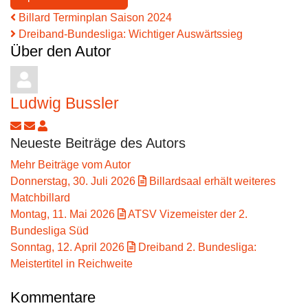
Billard Terminplan Saison 2024
Dreiband-Bundesliga: Wichtiger Auswärtssieg
Über den Autor
Ludwig Bussler
Updates abonnieren
Abo von Updates dieses Autors beenden
Ludwig Bussler
Neueste Beiträge des Autors
Mehr Beiträge vom Autor
Donnerstag, 30. Juli 2026
Billardsaal erhält weiteres
Matchbillard
Montag, 11. Mai 2026
ATSV Vizemeister der 2.
Bundesliga Süd
Sonntag, 12. April 2026
Dreiband 2. Bundesliga:
Meistertitel in Reichweite
Kommentare