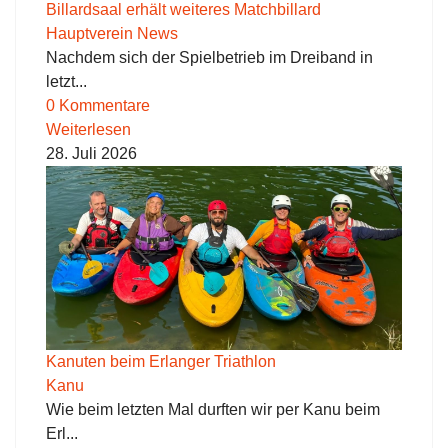
Billardsaal erhält weiteres Matchbillard
Hauptverein News
Nachdem sich der Spielbetrieb im Dreiband in
letzt...
0 Kommentare
Weiterlesen
28. Juli 2026
Kanuten beim Erlanger Triathlon
Kanu
Wie beim letzten Mal durften wir per Kanu beim
Erl...