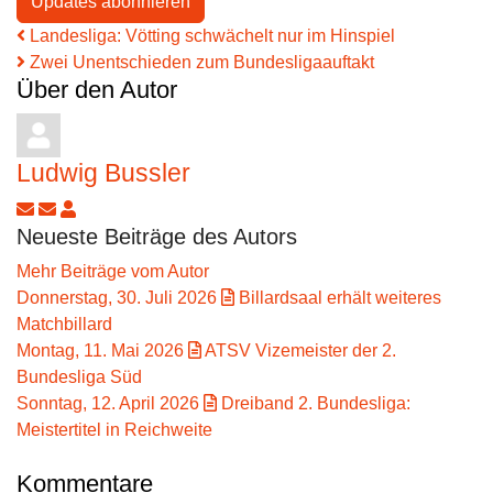
Updates abonnieren
Landesliga: Vötting schwächelt nur im Hinspiel
Zwei Unentschieden zum Bundesligaauftakt
Über den Autor
Ludwig Bussler
Updates abonnieren
Abo von Updates dieses Autors beenden
Ludwig Bussler
Neueste Beiträge des Autors
Mehr Beiträge vom Autor
Donnerstag, 30. Juli 2026
Billardsaal erhält weiteres
Matchbillard
Montag, 11. Mai 2026
ATSV Vizemeister der 2.
Bundesliga Süd
Sonntag, 12. April 2026
Dreiband 2. Bundesliga:
Meistertitel in Reichweite
Kommentare