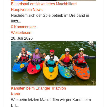
Billardsaal erhält weiteres Matchbillard
Hauptverein News
Nachdem sich der Spielbetrieb im Dreiband in
letzt...
0 Kommentare
Weiterlesen
28. Juli 2026
Kanuten beim Erlanger Triathlon
Kanu
Wie beim letzten Mal durften wir per Kanu beim
Erl...