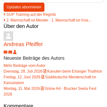
Updates abonnieren
SUP Training auf der Regnitz
2. Mannschaft ist Meister - 1. Mannschaft ist Vize...
Über den Autor
Andreas Pfeiffer
Updates abonnieren
Abo von Updates dieses Autors beenden
Andreas Pfeiffer
Neueste Beiträge des Autors
Mehr Beiträge vom Autor
Dienstag, 28. Juli 2026
Kanuten beim Erlanger Triathlon
Freitag, 12. Juni 2026
Süddeutsche Meisterschaft im
Kanuslalom
Montag, 11. Mai 2026
Grüne Art - Brucker Seela Fest
2026
Kommentare