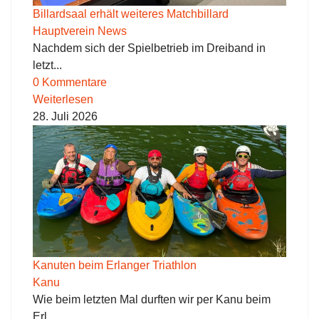
Billardsaal erhält weiteres Matchbillard
Hauptverein News
Nachdem sich der Spielbetrieb im Dreiband in
letzt...
0 Kommentare
Weiterlesen
28. Juli 2026
Kanuten beim Erlanger Triathlon
Kanu
Wie beim letzten Mal durften wir per Kanu beim
Erl...