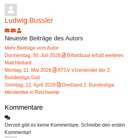
Ludwig Bussler
Updates abonnieren
Abo von Updates dieses Autors beenden
Ludwig Bussler
Neueste Beiträge des Autors
Mehr Beiträge vom Autor
Donnerstag, 30. Juli 2026
Billardsaal erhält weiteres
Matchbillard
Montag, 11. Mai 2026
ATSV Vizemeister der 2.
Bundesliga Süd
Sonntag, 12. April 2026
Dreiband 2. Bundesliga:
Meistertitel in Reichweite
Kommentare
Derzeit gibt es keine Kommentare. Schreibe den ersten
Kommentar!