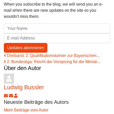
When you subscribe to the blog, we will send you an e-
mail when there are new updates on the site so you
wouldn't miss them.
Your Name
E-mail Address
Updates abonnieren
Dreiband: 2. Qualifikationsturnier zur Bayerischen...
2. Bundesliga: Reicht der Vorsprung für die Meiste...
Über den Autor
Ludwig Bussler
Updates abonnieren
Abo von Updates dieses Autors beenden
Ludwig Bussler
Neueste Beiträge des Autors
Mehr Beiträge vom Autor